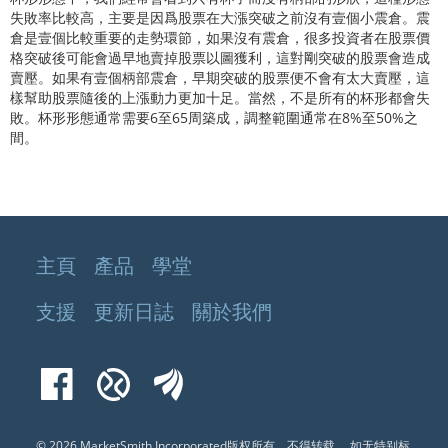
失敗率比較高，主要是因爲股票在大漲突破之前沒有壹個小震倉。震
倉是壹個比較重要的走勢環節，如果沒有震倉，很多投資者在股票價
格突破後可能會過早地賣掉股票以圖獲利，這對剛突破的股票會造成
賣壓。如果有壹個柄部震倉，早期突破的股票便不會有太大賣壓，這
樣幫助股票隨後的上漲動力更加十足。當然，不是所有的杯形都會失
敗。杯形形態通常需要6至65周築成，調整範圍通常在8%至50%之
間。
主頁
產品
學堂
支援
更新日誌
關於我們
Facebook
Xueqiu
EastMoney
© 2026 MarketSmith Incorporated版权所有，不得转载。
如无特别标