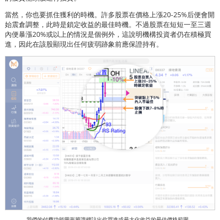
當然，你也要抓住獲利的時機。許多股票在價格上漲20-25%后便會開
始震倉調整，此時是鎖定收益的最佳時機。不過股票在短短一至三週
內便暴漲20%或以上的情況是個例外，這說明機構投資者仍在積極買
進，因此在該股顯現出任何疲弱跡象前應保證持有。
我們的付費功能圖形辨識標註出你買進或最大化收益的最佳價格範圍。