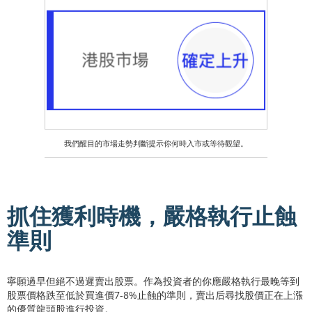
我們醒目的市場走勢判斷提示你何時入市或等待觀望。
抓住獲利時機，嚴格執行止蝕
準則
寧願過早但絕不過遲賣出股票。作為投資者的你應嚴格執行最晚等到
股票價格跌至低於買進價7-8%止蝕的準則，賣出后尋找股價正在上漲
的優質龍頭股進行投資。