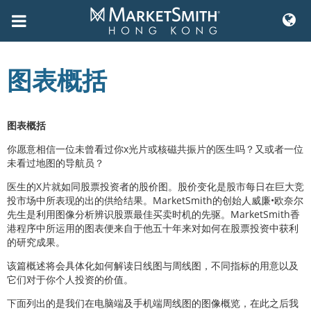
Skip
to
图表概括
content
图表概括
你愿意相信一位未曾看过你x光片或核磁共振片的医生吗？又或者一位
未看过地图的导航员？
医生的X片就如同股票投资者的股价图。股价变化是股市每日在巨大竞
投市场中所表现的出的供给结果。MarketSmith的创始人威廉•欧奈尔
先生是利用图像分析辨识股票最佳买卖时机的先驱。MarketSmith香
港程序中所运用的图表便来自于他五十年来对如何在股票投资中获利
的研究成果。
该篇概述将会具体化如何解读日线图与周线图，不同指标的用意以及
它们对于你个人投资的价值。
下面列出的是我们在电脑端及手机端周线图的图像概览，在此之后我