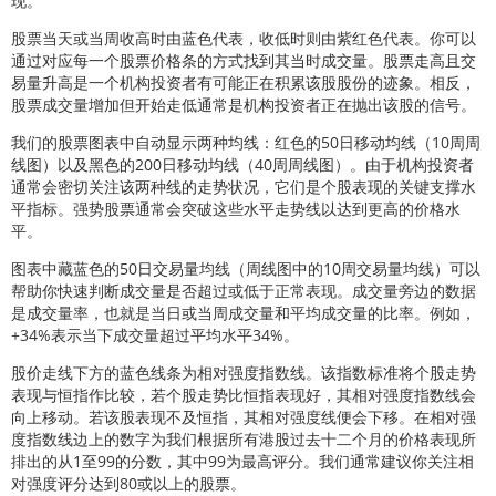
现。
股票当天或当周收高时由蓝色代表，收低时则由紫红色代表。你可以
通过对应每一个股票价格条的方式找到其当时成交量。股票走高且交
易量升高是一个机构投资者有可能正在积累该股股份的迹象。相反，
股票成交量增加但开始走低通常是机构投资者正在抛出该股的信号。
我们的股票图表中自动显示两种均线：红色的50日移动均线（10周周
线图）以及黑色的200日移动均线（40周周线图）。由于机构投资者
通常会密切关注该两种线的走势状况，它们是个股表现的关键支撑水
平指标。强势股票通常会突破这些水平走势线以达到更高的价格水
平。
图表中藏蓝色的50日交易量均线（周线图中的10周交易量均线）可以
帮助你快速判断成交量是否超过或低于正常表现。成交量旁边的数据
是成交量率，也就是当日或当周成交量和平均成交量的比率。例如，
+34%表示当下成交量超过平均水平34%。
股价走线下方的蓝色线条为相对强度指数线。该指数标准将个股走势
表现与恒指作比较，若个股走势比恒指表现好，其相对强度指数线会
向上移动。若该股表现不及恒指，其相对强度线便会下移。在相对强
度指数线边上的数字为我们根据所有港股过去十二个月的价格表现所
排出的从1至99的分数，其中99为最高评分。我们通常建议你关注相
对强度评分达到80或以上的股票。