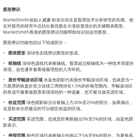
图形辨识
MarketSmith创始人威廉·欧奈尔先生是股票技术分析研究的先驱。他
在对股市的研究中总结出最优股在大涨前显现出的关键图表图形。
MarketSmith香港的图形辨识功能帮助你识别这些图形。
图形辨识功能包括以下组成部分：
•
图表图形
深绿色实线辨识图形的形成。
•
枢轴线
深绿色虚线代表枢轴线。股票超过枢轴线为一种技术强度的
表现，这也通常被看做最理想的入市时机。
•
股价窄幅波动区域
水蓝色阴影代表股价窄幅波动区域，也就是当一
只股票的收盘价至少连续三周维持在1.5%的价格范围内。窄幅波动区
的形成可被看做股票表现强劲的一种迹象，也可被当做买进区域。
•
收益范围
绿色阴影标注出枢轴上方20%至25%的部分，如果抛出，
这是欧奈尔所建议的可以锁定收益的区域。
•
买进范围
买进范围，也就是距离枢轴点0%至5%的区域，由蓝色阴
影表示。
•
停损范围
粉色区域代表枢轴点价格以下5%至8%的部分。为避免风